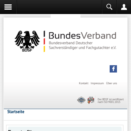
Sachverständiger werden
Sachverständiger Ausbildung
Kontakt
Impressum
Über uns
Der BDSF ist zertifiziert
nach ISO 9001:2015
Startseite