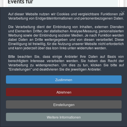
Events für
Auf dieser Website nutzen wir Cookies und vergleichbare Funktionen zur
Verarbeitung von Endgeräteinformationen und personenbezogenen Daten.
Mittwoch, 13. Mai 2026
Die Verarbeitung dient der Einbindung von Inhalten, externen Diensten
und Elementen Dritter, der statistischen Analyse/Messung, personalisierten
Keine Termine
Werbung sowie der Einbindung sozialer Medien. Je nach Funktion werden
dabei Daten an Dritte weitergegeben und von diesen verarbeitet. Diese
Einwilligung ist freiwillig, für die Nutzung unserer Website nicht erforderlich
und kann jederzeit über das Icon links unten widerrufen werden.
Bitte beachten Sie, dass einige Anbieter Ihre Daten auf Basis von
Datenschutzerklärung
Urheberrechtsnachweise
Nachhaltigkeit
berechtigtem Interesse verarbeiten werden. Sie haben das Recht der
Verarbeitung zu widersprechen. Um dies zu tun, klicken Sie bitte auf
Copyright © 2026. Bundesverband Deutscher
"Einstellungen"
und deaktivieren Sie die jeweiligen Anbieter.
Sachverständiger und Fachgutachter e.V..
Zustimmen
Ablehnen
Einstellungen
Weitere Informationen