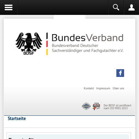
Sachverständiger werden
Sachverständiger Ausbildung
Kontakt
Impressum
Über uns
Der BDSF ist zertifiziert
nach ISO 9001:2015
Startseite