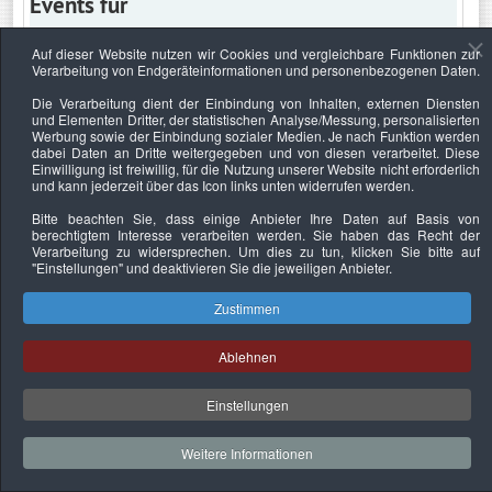
Events für
Auf dieser Website nutzen wir Cookies und vergleichbare Funktionen zur
Verarbeitung von Endgeräteinformationen und personenbezogenen Daten.
Mittwoch, 13. Mai 2026
Die Verarbeitung dient der Einbindung von Inhalten, externen Diensten
und Elementen Dritter, der statistischen Analyse/Messung, personalisierten
Keine Termine
Werbung sowie der Einbindung sozialer Medien. Je nach Funktion werden
dabei Daten an Dritte weitergegeben und von diesen verarbeitet. Diese
Einwilligung ist freiwillig, für die Nutzung unserer Website nicht erforderlich
und kann jederzeit über das Icon links unten widerrufen werden.
Bitte beachten Sie, dass einige Anbieter Ihre Daten auf Basis von
Datenschutzerklärung
Urheberrechtsnachweise
Nachhaltigkeit
berechtigtem Interesse verarbeiten werden. Sie haben das Recht der
Verarbeitung zu widersprechen. Um dies zu tun, klicken Sie bitte auf
Copyright © 2026. Bundesverband Deutscher
"Einstellungen"
und deaktivieren Sie die jeweiligen Anbieter.
Sachverständiger und Fachgutachter e.V..
Zustimmen
Ablehnen
Einstellungen
Weitere Informationen