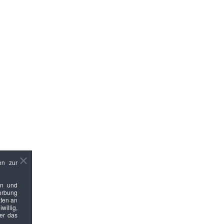
en zur
en und
Werbung
ten an
willig,
ber das