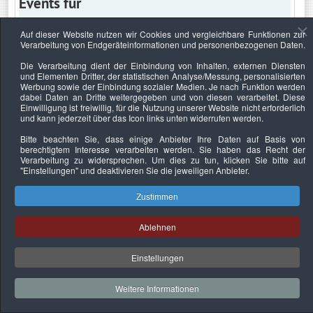
Events für
Auf dieser Website nutzen wir Cookies und vergleichbare Funktionen zur
Verarbeitung von Endgeräteinformationen und personenbezogenen Daten.
Dienstag, 12. Mai 2026
Die Verarbeitung dient der Einbindung von Inhalten, externen Diensten
und Elementen Dritter, der statistischen Analyse/Messung, personalisierten
Keine Termine
Werbung sowie der Einbindung sozialer Medien. Je nach Funktion werden
dabei Daten an Dritte weitergegeben und von diesen verarbeitet. Diese
Einwilligung ist freiwillig, für die Nutzung unserer Website nicht erforderlich
und kann jederzeit über das Icon links unten widerrufen werden.
Bitte beachten Sie, dass einige Anbieter Ihre Daten auf Basis von
Datenschutzerklärung
Urheberrechtsnachweise
Nachhaltigkeit
berechtigtem Interesse verarbeiten werden. Sie haben das Recht der
Verarbeitung zu widersprechen. Um dies zu tun, klicken Sie bitte auf
Copyright © 2026. Bundesverband Deutscher
"Einstellungen"
und deaktivieren Sie die jeweiligen Anbieter.
Sachverständiger und Fachgutachter e.V..
Zustimmen
Ablehnen
Einstellungen
Weitere Informationen