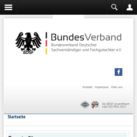
Sachverständiger werden
Sachverständiger Ausbildung
Kontakt
Impressum
Über uns
Der BDSF ist zertifiziert
nach ISO 9001:2015
Startseite