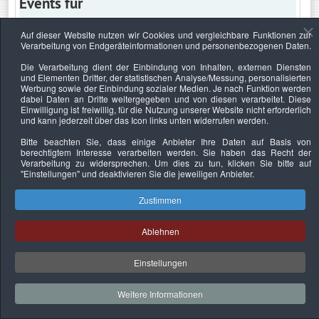
Events für
Auf dieser Website nutzen wir Cookies und vergleichbare Funktionen zur
Verarbeitung von Endgeräteinformationen und personenbezogenen Daten.
Donnerstag, 9. April 2026
Die Verarbeitung dient der Einbindung von Inhalten, externen Diensten
und Elementen Dritter, der statistischen Analyse/Messung, personalisierten
Keine Termine
Werbung sowie der Einbindung sozialer Medien. Je nach Funktion werden
dabei Daten an Dritte weitergegeben und von diesen verarbeitet. Diese
Einwilligung ist freiwillig, für die Nutzung unserer Website nicht erforderlich
und kann jederzeit über das Icon links unten widerrufen werden.
Bitte beachten Sie, dass einige Anbieter Ihre Daten auf Basis von
Datenschutzerklärung
Urheberrechtsnachweise
Nachhaltigkeit
berechtigtem Interesse verarbeiten werden. Sie haben das Recht der
Verarbeitung zu widersprechen. Um dies zu tun, klicken Sie bitte auf
Copyright © 2026. Bundesverband Deutscher
"Einstellungen"
und deaktivieren Sie die jeweiligen Anbieter.
Sachverständiger und Fachgutachter e.V..
Zustimmen
Ablehnen
Einstellungen
Weitere Informationen