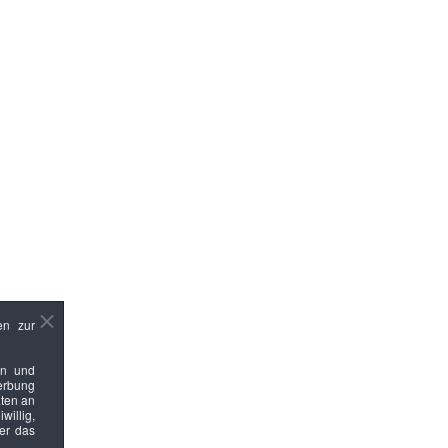
en zur
en und
Werbung
ten an
willig,
ber das