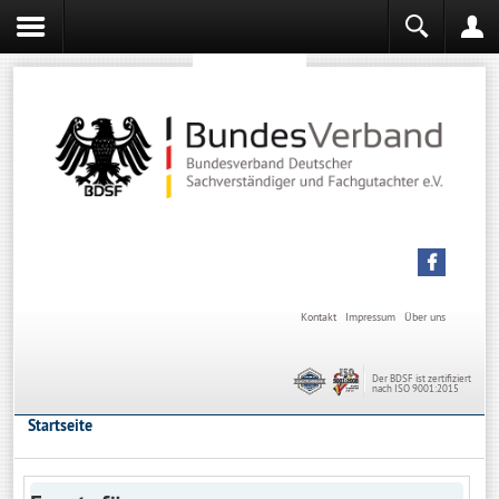
Sachverständiger werden
Sachverständiger Ausbildung
Kontakt
Impressum
Über uns
Der BDSF ist zertifiziert
nach ISO 9001:2015
Startseite