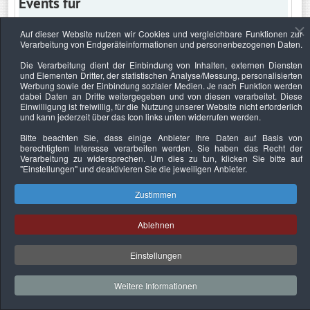
Events für
Auf dieser Website nutzen wir Cookies und vergleichbare Funktionen zur
Verarbeitung von Endgeräteinformationen und personenbezogenen Daten.
Mittwoch, 29. April 2026
Die Verarbeitung dient der Einbindung von Inhalten, externen Diensten
und Elementen Dritter, der statistischen Analyse/Messung, personalisierten
Keine Termine
Werbung sowie der Einbindung sozialer Medien. Je nach Funktion werden
dabei Daten an Dritte weitergegeben und von diesen verarbeitet. Diese
Einwilligung ist freiwillig, für die Nutzung unserer Website nicht erforderlich
und kann jederzeit über das Icon links unten widerrufen werden.
Bitte beachten Sie, dass einige Anbieter Ihre Daten auf Basis von
Datenschutzerklärung
Urheberrechtsnachweise
Nachhaltigkeit
berechtigtem Interesse verarbeiten werden. Sie haben das Recht der
Verarbeitung zu widersprechen. Um dies zu tun, klicken Sie bitte auf
Copyright © 2026. Bundesverband Deutscher
"Einstellungen"
und deaktivieren Sie die jeweiligen Anbieter.
Sachverständiger und Fachgutachter e.V..
Zustimmen
Ablehnen
Einstellungen
Weitere Informationen