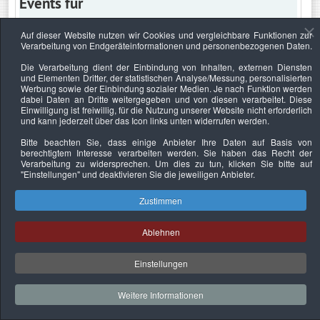
Events für
Auf dieser Website nutzen wir Cookies und vergleichbare Funktionen zur
Verarbeitung von Endgeräteinformationen und personenbezogenen Daten.
Dienstag, 21. April 2026
Die Verarbeitung dient der Einbindung von Inhalten, externen Diensten
und Elementen Dritter, der statistischen Analyse/Messung, personalisierten
Keine Termine
Werbung sowie der Einbindung sozialer Medien. Je nach Funktion werden
dabei Daten an Dritte weitergegeben und von diesen verarbeitet. Diese
Einwilligung ist freiwillig, für die Nutzung unserer Website nicht erforderlich
und kann jederzeit über das Icon links unten widerrufen werden.
Bitte beachten Sie, dass einige Anbieter Ihre Daten auf Basis von
Datenschutzerklärung
Urheberrechtsnachweise
Nachhaltigkeit
berechtigtem Interesse verarbeiten werden. Sie haben das Recht der
Verarbeitung zu widersprechen. Um dies zu tun, klicken Sie bitte auf
Copyright © 2026. Bundesverband Deutscher
"Einstellungen"
und deaktivieren Sie die jeweiligen Anbieter.
Sachverständiger und Fachgutachter e.V..
Zustimmen
Ablehnen
Einstellungen
Weitere Informationen