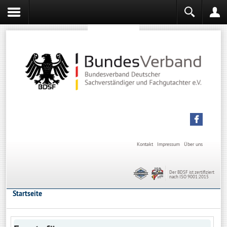
Sachverständiger werden
Sachverständiger Ausbildung
Kontakt
Impressum
Über uns
Der BDSF ist zertifiziert
nach ISO 9001:2015
Startseite