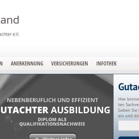
EN
ANERKENNUNG
VERSICHERUNGEN
INFOTHEK
Guta
Hier könne
ten Sachve
Geben Sie 
ein und dr