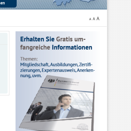
A
A
A