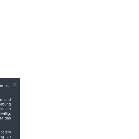
en zur
en und
Werbung
ten an
willig,
ber das
htigtem
ung zu