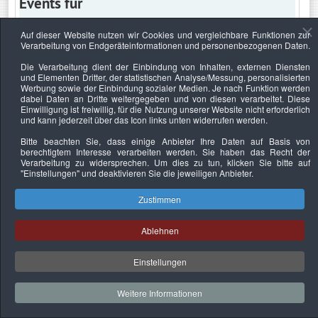
Events für
Auf dieser Website nutzen wir Cookies und vergleichbare Funktionen zur
Verarbeitung von Endgeräteinformationen und personenbezogenen Daten.
Montag, 9. März 2026
Die Verarbeitung dient der Einbindung von Inhalten, externen Diensten
und Elementen Dritter, der statistischen Analyse/Messung, personalisierten
Keine Termine
Werbung sowie der Einbindung sozialer Medien. Je nach Funktion werden
dabei Daten an Dritte weitergegeben und von diesen verarbeitet. Diese
Einwilligung ist freiwillig, für die Nutzung unserer Website nicht erforderlich
und kann jederzeit über das Icon links unten widerrufen werden.
Bitte beachten Sie, dass einige Anbieter Ihre Daten auf Basis von
Datenschutzerklärung
Urheberrechtsnachweise
Nachhaltigkeit
berechtigtem Interesse verarbeiten werden. Sie haben das Recht der
Verarbeitung zu widersprechen. Um dies zu tun, klicken Sie bitte auf
Copyright © 2026. Bundesverband Deutscher
"Einstellungen"
und deaktivieren Sie die jeweiligen Anbieter.
Sachverständiger und Fachgutachter e.V..
Zustimmen
Ablehnen
Einstellungen
Weitere Informationen