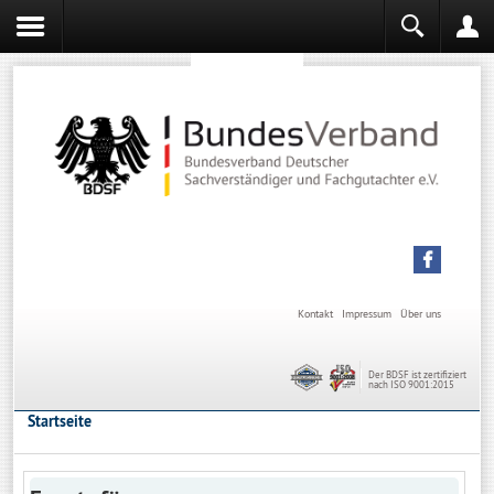
Sachverständiger werden
Sachverständiger Ausbildung
Kontakt
Impressum
Über uns
Der BDSF ist zertifiziert
nach ISO 9001:2015
Startseite