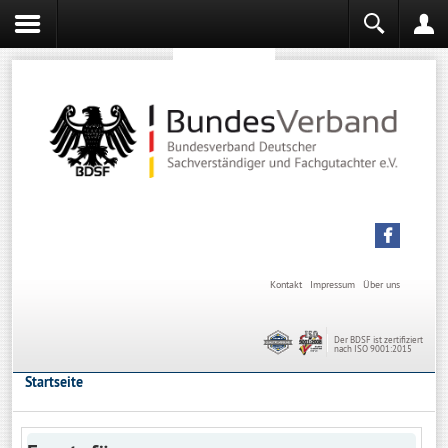
Sachverständiger werden
Sachverständiger Ausbildung
Kontakt
Impressum
Über uns
Der BDSF ist zertifiziert
nach ISO 9001:2015
Startseite