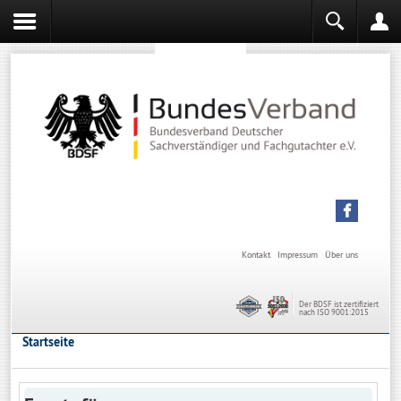
Sachverständiger werden
Sachverständiger Ausbildung
Kontakt
Impressum
Über uns
Der BDSF ist zertifiziert
nach ISO 9001:2015
Startseite