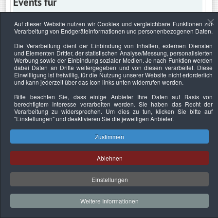
Events für
Auf dieser Website nutzen wir Cookies und vergleichbare Funktionen zur
Verarbeitung von Endgeräteinformationen und personenbezogenen Daten.
Mittwoch, 18. März 2026
Die Verarbeitung dient der Einbindung von Inhalten, externen Diensten
und Elementen Dritter, der statistischen Analyse/Messung, personalisierten
Keine Termine
Werbung sowie der Einbindung sozialer Medien. Je nach Funktion werden
dabei Daten an Dritte weitergegeben und von diesen verarbeitet. Diese
Einwilligung ist freiwillig, für die Nutzung unserer Website nicht erforderlich
und kann jederzeit über das Icon links unten widerrufen werden.
Bitte beachten Sie, dass einige Anbieter Ihre Daten auf Basis von
Datenschutzerklärung
Urheberrechtsnachweise
Nachhaltigkeit
berechtigtem Interesse verarbeiten werden. Sie haben das Recht der
Verarbeitung zu widersprechen. Um dies zu tun, klicken Sie bitte auf
Copyright © 2026. Bundesverband Deutscher
"Einstellungen"
und deaktivieren Sie die jeweiligen Anbieter.
Sachverständiger und Fachgutachter e.V..
Zustimmen
Ablehnen
Einstellungen
Weitere Informationen