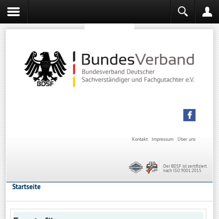
Sachverständiger werden
Sachverständiger Ausbildung
Kontakt
Impressum
Über uns
Der BDSF ist zertifiziert
nach ISO 9001:2015
Startseite