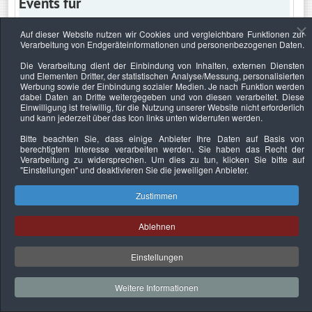
Events für
Auf dieser Website nutzen wir Cookies und vergleichbare Funktionen zur
Verarbeitung von Endgeräteinformationen und personenbezogenen Daten.
Mittwoch, 11. März 2026
Die Verarbeitung dient der Einbindung von Inhalten, externen Diensten
und Elementen Dritter, der statistischen Analyse/Messung, personalisierten
Keine Termine
Werbung sowie der Einbindung sozialer Medien. Je nach Funktion werden
dabei Daten an Dritte weitergegeben und von diesen verarbeitet. Diese
Einwilligung ist freiwillig, für die Nutzung unserer Website nicht erforderlich
und kann jederzeit über das Icon links unten widerrufen werden.
Bitte beachten Sie, dass einige Anbieter Ihre Daten auf Basis von
Datenschutzerklärung
Urheberrechtsnachweise
Nachhaltigkeit
berechtigtem Interesse verarbeiten werden. Sie haben das Recht der
Verarbeitung zu widersprechen. Um dies zu tun, klicken Sie bitte auf
Copyright © 2026. Bundesverband Deutscher
"Einstellungen"
und deaktivieren Sie die jeweiligen Anbieter.
Sachverständiger und Fachgutachter e.V..
Zustimmen
Ablehnen
Einstellungen
Weitere Informationen