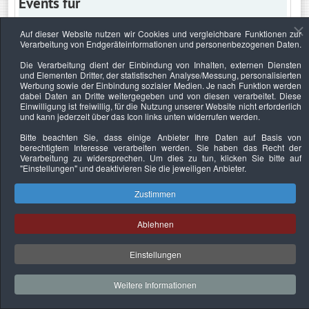
Events für
Auf dieser Website nutzen wir Cookies und vergleichbare Funktionen zur
Verarbeitung von Endgeräteinformationen und personenbezogenen Daten.
Samstag, 28. Februar 2026
Die Verarbeitung dient der Einbindung von Inhalten, externen Diensten
und Elementen Dritter, der statistischen Analyse/Messung, personalisierten
Keine Termine
Werbung sowie der Einbindung sozialer Medien. Je nach Funktion werden
dabei Daten an Dritte weitergegeben und von diesen verarbeitet. Diese
Einwilligung ist freiwillig, für die Nutzung unserer Website nicht erforderlich
und kann jederzeit über das Icon links unten widerrufen werden.
Bitte beachten Sie, dass einige Anbieter Ihre Daten auf Basis von
Datenschutzerklärung
Urheberrechtsnachweise
Nachhaltigkeit
berechtigtem Interesse verarbeiten werden. Sie haben das Recht der
Verarbeitung zu widersprechen. Um dies zu tun, klicken Sie bitte auf
Copyright © 2026. Bundesverband Deutscher
"Einstellungen"
und deaktivieren Sie die jeweiligen Anbieter.
Sachverständiger und Fachgutachter e.V..
Zustimmen
Ablehnen
Einstellungen
Weitere Informationen