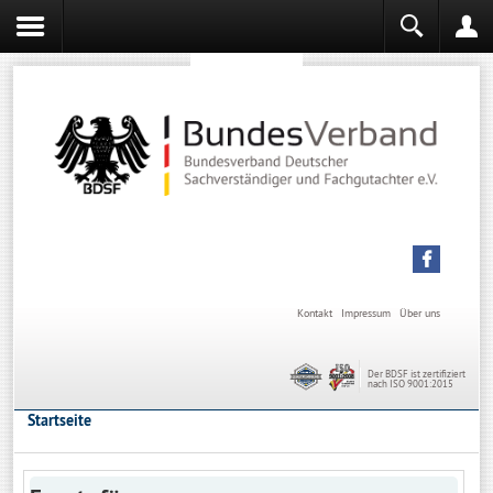
Sachverständiger werden
Sachverständiger Ausbildung
Kontakt
Impressum
Über uns
Der BDSF ist zertifiziert
nach ISO 9001:2015
Startseite