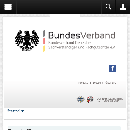
Sachverständiger werden
Sachverständiger Ausbildung
Kontakt
Impressum
Über uns
Der BDSF ist zertifiziert
nach ISO 9001:2015
Startseite