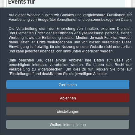
Events für
Auf dieser Website nutzen wir Cookies und vergleichbare Funktionen zur
Verarbeitung von Endgeräteinformationen und personenbezogenen Daten.
Mittwoch, 25. Februar 2026
Die Verarbeitung dient der Einbindung von Inhalten, externen Diensten
und Elementen Dritter, der statistischen Analyse/Messung, personalisierten
Keine Termine
Werbung sowie der Einbindung sozialer Medien. Je nach Funktion werden
dabei Daten an Dritte weitergegeben und von diesen verarbeitet. Diese
Einwilligung ist freiwillig, für die Nutzung unserer Website nicht erforderlich
und kann jederzeit über das Icon links unten widerrufen werden.
Bitte beachten Sie, dass einige Anbieter Ihre Daten auf Basis von
Datenschutzerklärung
Urheberrechtsnachweise
Nachhaltigkeit
berechtigtem Interesse verarbeiten werden. Sie haben das Recht der
Verarbeitung zu widersprechen. Um dies zu tun, klicken Sie bitte auf
Copyright © 2026. Bundesverband Deutscher
"Einstellungen"
und deaktivieren Sie die jeweiligen Anbieter.
Sachverständiger und Fachgutachter e.V..
Zustimmen
Ablehnen
Einstellungen
Weitere Informationen