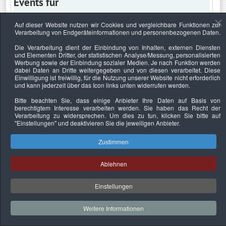
Events für
Auf dieser Website nutzen wir Cookies und vergleichbare Funktionen zur
Verarbeitung von Endgeräteinformationen und personenbezogenen Daten.
Mittwoch, 18. Februar 2026
Die Verarbeitung dient der Einbindung von Inhalten, externen Diensten
und Elementen Dritter, der statistischen Analyse/Messung, personalisierten
Keine Termine
Werbung sowie der Einbindung sozialer Medien. Je nach Funktion werden
dabei Daten an Dritte weitergegeben und von diesen verarbeitet. Diese
Einwilligung ist freiwillig, für die Nutzung unserer Website nicht erforderlich
und kann jederzeit über das Icon links unten widerrufen werden.
Bitte beachten Sie, dass einige Anbieter Ihre Daten auf Basis von
Datenschutzerklärung
Urheberrechtsnachweise
Nachhaltigkeit
berechtigtem Interesse verarbeiten werden. Sie haben das Recht der
Verarbeitung zu widersprechen. Um dies zu tun, klicken Sie bitte auf
Copyright © 2026. Bundesverband Deutscher
"Einstellungen"
und deaktivieren Sie die jeweiligen Anbieter.
Sachverständiger und Fachgutachter e.V..
Zustimmen
Ablehnen
Einstellungen
Weitere Informationen