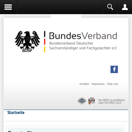
Sachverständiger werden
Sachverständiger Ausbildung
Kontakt
Impressum
Über uns
Der BDSF ist zertifiziert
nach ISO 9001:2015
Startseite