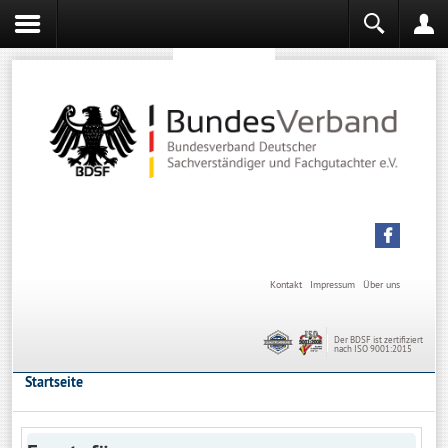
Sachverständiger werden
Sachverständiger Ausbildung
Kontakt
Impressum
Über uns
Der BDSF ist zertifiziert
nach ISO 9001:2015
Startseite