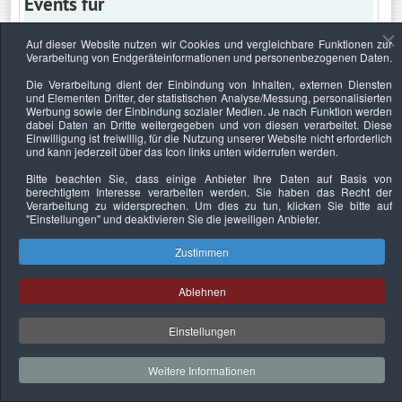
Events für
Auf dieser Website nutzen wir Cookies und vergleichbare Funktionen zur
Verarbeitung von Endgeräteinformationen und personenbezogenen Daten.
Mittwoch, 18. Februar 2026
Die Verarbeitung dient der Einbindung von Inhalten, externen Diensten
und Elementen Dritter, der statistischen Analyse/Messung, personalisierten
Keine Termine
Werbung sowie der Einbindung sozialer Medien. Je nach Funktion werden
dabei Daten an Dritte weitergegeben und von diesen verarbeitet. Diese
Einwilligung ist freiwillig, für die Nutzung unserer Website nicht erforderlich
und kann jederzeit über das Icon links unten widerrufen werden.
Bitte beachten Sie, dass einige Anbieter Ihre Daten auf Basis von
Datenschutzerklärung
Urheberrechtsnachweise
Nachhaltigkeit
berechtigtem Interesse verarbeiten werden. Sie haben das Recht der
Verarbeitung zu widersprechen. Um dies zu tun, klicken Sie bitte auf
Copyright © 2026. Bundesverband Deutscher
"Einstellungen"
und deaktivieren Sie die jeweiligen Anbieter.
Sachverständiger und Fachgutachter e.V..
Zustimmen
Ablehnen
Einstellungen
Weitere Informationen