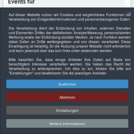
Events für
Auf dieser Website nutzen wir Cookies und vergleichbare Funktionen zur
Verarbeitung von Endgeräteinformationen und personenbezogenen Daten.
Montag, 16. Februar 2026
Die Verarbeitung dient der Einbindung von Inhalten, externen Diensten
und Elementen Dritter, der statistischen Analyse/Messung, personalisierten
Keine Termine
Werbung sowie der Einbindung sozialer Medien. Je nach Funktion werden
dabei Daten an Dritte weitergegeben und von diesen verarbeitet. Diese
Einwilligung ist freiwillig, für die Nutzung unserer Website nicht erforderlich
und kann jederzeit über das Icon links unten widerrufen werden.
Bitte beachten Sie, dass einige Anbieter Ihre Daten auf Basis von
Datenschutzerklärung
Urheberrechtsnachweise
Nachhaltigkeit
berechtigtem Interesse verarbeiten werden. Sie haben das Recht der
Verarbeitung zu widersprechen. Um dies zu tun, klicken Sie bitte auf
Copyright © 2026. Bundesverband Deutscher
"Einstellungen"
und deaktivieren Sie die jeweiligen Anbieter.
Sachverständiger und Fachgutachter e.V..
Zustimmen
Ablehnen
Einstellungen
Weitere Informationen