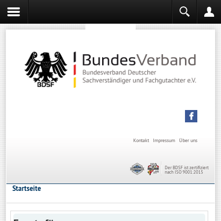
Sachverständiger werden
Sachverständiger Ausbildung
Kontakt
Impressum
Über uns
Der BDSF ist zertifiziert
nach ISO 9001:2015
Startseite