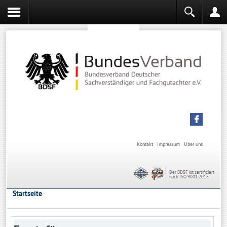
Sachverständiger werden
Sachverständiger Ausbildung
Kontakt
Impressum
Über uns
Der BDSF ist zertifiziert
nach ISO 9001:2015
Startseite