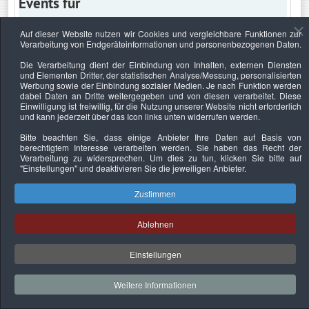
Events für
Auf dieser Website nutzen wir Cookies und vergleichbare Funktionen zur
Verarbeitung von Endgeräteinformationen und personenbezogenen Daten.
Montag, 5. Januar 2026
Die Verarbeitung dient der Einbindung von Inhalten, externen Diensten
und Elementen Dritter, der statistischen Analyse/Messung, personalisierten
Keine Termine
Werbung sowie der Einbindung sozialer Medien. Je nach Funktion werden
dabei Daten an Dritte weitergegeben und von diesen verarbeitet. Diese
Einwilligung ist freiwillig, für die Nutzung unserer Website nicht erforderlich
und kann jederzeit über das Icon links unten widerrufen werden.
Bitte beachten Sie, dass einige Anbieter Ihre Daten auf Basis von
Datenschutzerklärung
Urheberrechtsnachweise
Nachhaltigkeit
berechtigtem Interesse verarbeiten werden. Sie haben das Recht der
Verarbeitung zu widersprechen. Um dies zu tun, klicken Sie bitte auf
Copyright © 2026. Bundesverband Deutscher
"Einstellungen"
und deaktivieren Sie die jeweiligen Anbieter.
Sachverständiger und Fachgutachter e.V..
Zustimmen
Ablehnen
Einstellungen
Weitere Informationen