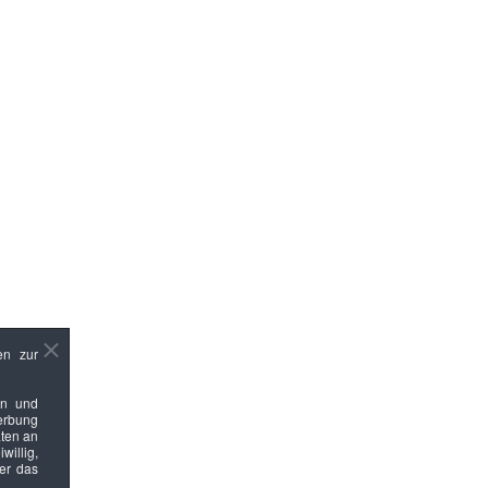
en zur
en und
Werbung
ten an
willig,
ber das