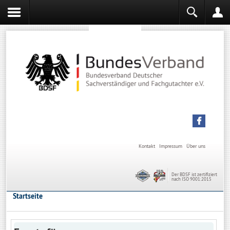
Sachverständiger werden
Sachverständiger Ausbildung
Kontakt
Impressum
Über uns
Der BDSF ist zertifiziert
nach ISO 9001:2015
Startseite