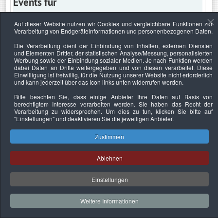
Events für
Auf dieser Website nutzen wir Cookies und vergleichbare Funktionen zur
Verarbeitung von Endgeräteinformationen und personenbezogenen Daten.
Sonntag, 3. August 2025
Die Verarbeitung dient der Einbindung von Inhalten, externen Diensten
und Elementen Dritter, der statistischen Analyse/Messung, personalisierten
Keine Termine
Werbung sowie der Einbindung sozialer Medien. Je nach Funktion werden
dabei Daten an Dritte weitergegeben und von diesen verarbeitet. Diese
Einwilligung ist freiwillig, für die Nutzung unserer Website nicht erforderlich
und kann jederzeit über das Icon links unten widerrufen werden.
Bitte beachten Sie, dass einige Anbieter Ihre Daten auf Basis von
Datenschutzerklärung
Urheberrechtsnachweise
Nachhaltigkeit
berechtigtem Interesse verarbeiten werden. Sie haben das Recht der
Verarbeitung zu widersprechen. Um dies zu tun, klicken Sie bitte auf
Copyright © 2026. Bundesverband Deutscher
"Einstellungen"
und deaktivieren Sie die jeweiligen Anbieter.
Sachverständiger und Fachgutachter e.V..
Zustimmen
Ablehnen
Einstellungen
Weitere Informationen