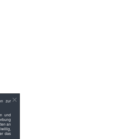
en zur
en und
Werbung
ten an
willig,
ber das