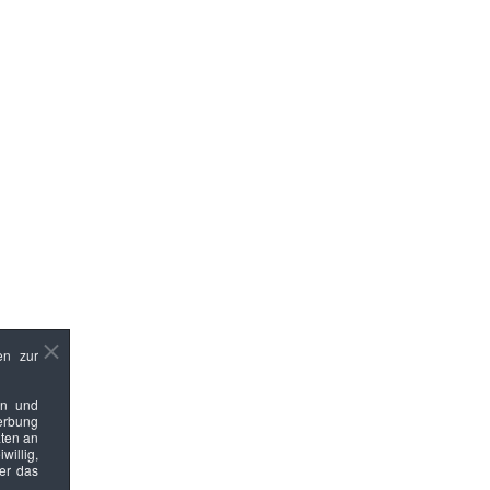
en zur
en und
Werbung
ten an
willig,
ber das