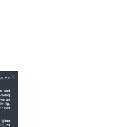
en zur
en und
Werbung
ten an
willig,
ber das
htigtem
ung zu