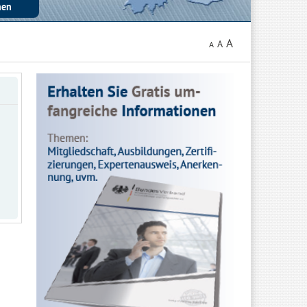
A
A
A