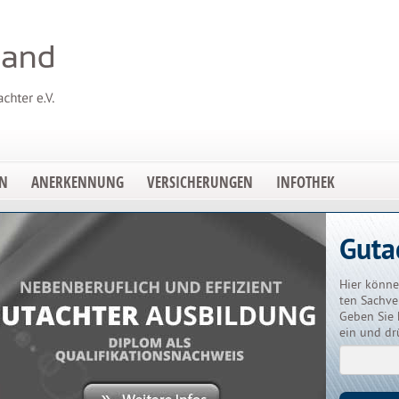
EN
ANERKENNUNG
VERSICHERUNGEN
INFOTHEK
Guta
Hier könne
ten Sachve
Geben Sie 
ein und dr