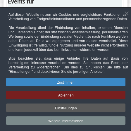
Events für
Auf dieser Website nutzen wir Cookies und vergleichbare Funktionen zur
Verarbeitung von Endgeräteinformationen und personenbezogenen Daten.
Dienstag, 22. Juli 2025
Die Verarbeitung dient der Einbindung von Inhalten, externen Diensten
und Elementen Dritter, der statistischen Analyse/Messung, personalisierten
Keine Termine
Werbung sowie der Einbindung sozialer Medien. Je nach Funktion werden
dabei Daten an Dritte weitergegeben und von diesen verarbeitet. Diese
Einwilligung ist freiwillig, für die Nutzung unserer Website nicht erforderlich
und kann jederzeit über das Icon links unten widerrufen werden.
Bitte beachten Sie, dass einige Anbieter Ihre Daten auf Basis von
Datenschutzerklärung
Urheberrechtsnachweise
Nachhaltigkeit
berechtigtem Interesse verarbeiten werden. Sie haben das Recht der
Verarbeitung zu widersprechen. Um dies zu tun, klicken Sie bitte auf
Copyright © 2026. Bundesverband Deutscher
"Einstellungen"
und deaktivieren Sie die jeweiligen Anbieter.
Sachverständiger und Fachgutachter e.V..
Zustimmen
Ablehnen
Einstellungen
Weitere Informationen