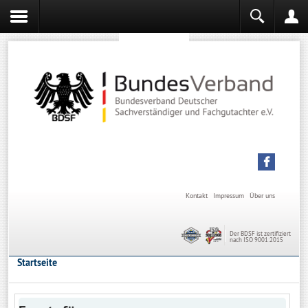
Sachverständiger werden
Sachverständiger Ausbildung
Kontakt
Impressum
Über uns
Der BDSF ist zertifiziert
nach ISO 9001:2015
Startseite