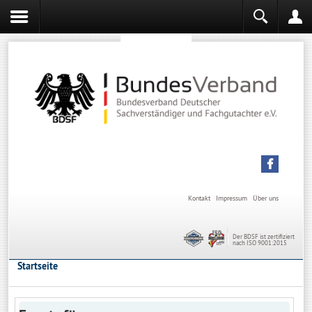
Sachverständiger werden
Sachverständiger Ausbildung
Kontakt
Impressum
Über uns
Der BDSF ist zertifiziert
nach ISO 9001:2015
Startseite