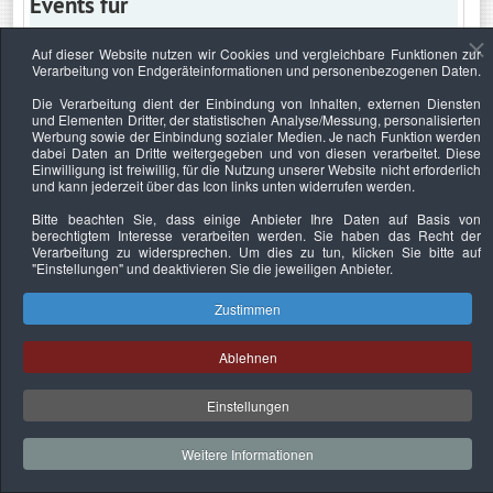
Events für
Auf dieser Website nutzen wir Cookies und vergleichbare Funktionen zur
Verarbeitung von Endgeräteinformationen und personenbezogenen Daten.
Mittwoch, 2. Juli 2025
Die Verarbeitung dient der Einbindung von Inhalten, externen Diensten
und Elementen Dritter, der statistischen Analyse/Messung, personalisierten
Keine Termine
Werbung sowie der Einbindung sozialer Medien. Je nach Funktion werden
dabei Daten an Dritte weitergegeben und von diesen verarbeitet. Diese
Einwilligung ist freiwillig, für die Nutzung unserer Website nicht erforderlich
und kann jederzeit über das Icon links unten widerrufen werden.
Bitte beachten Sie, dass einige Anbieter Ihre Daten auf Basis von
Datenschutzerklärung
Urheberrechtsnachweise
Nachhaltigkeit
berechtigtem Interesse verarbeiten werden. Sie haben das Recht der
Verarbeitung zu widersprechen. Um dies zu tun, klicken Sie bitte auf
Copyright © 2026. Bundesverband Deutscher
"Einstellungen"
und deaktivieren Sie die jeweiligen Anbieter.
Sachverständiger und Fachgutachter e.V..
Zustimmen
Ablehnen
Einstellungen
Weitere Informationen