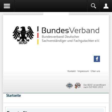
Sachverständiger werden
Sachverständiger Ausbildung
Kontakt
Impressum
Über uns
Der BDSF ist zertifiziert
nach ISO 9001:2015
Startseite