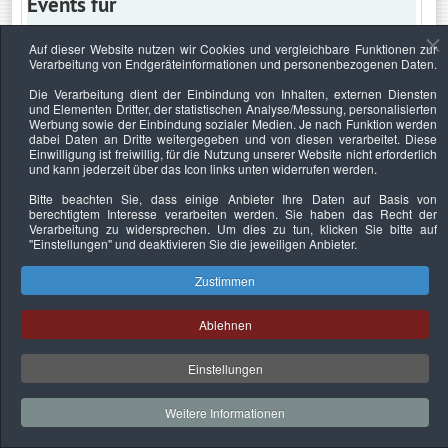
Events für
Auf dieser Website nutzen wir Cookies und vergleichbare Funktionen zur
Verarbeitung von Endgeräteinformationen und personenbezogenen Daten.
Donnerstag, 10. Juli 2025
Die Verarbeitung dient der Einbindung von Inhalten, externen Diensten
und Elementen Dritter, der statistischen Analyse/Messung, personalisierten
Keine Termine
Werbung sowie der Einbindung sozialer Medien. Je nach Funktion werden
dabei Daten an Dritte weitergegeben und von diesen verarbeitet. Diese
Einwilligung ist freiwillig, für die Nutzung unserer Website nicht erforderlich
und kann jederzeit über das Icon links unten widerrufen werden.
Bitte beachten Sie, dass einige Anbieter Ihre Daten auf Basis von
Datenschutzerklärung
Urheberrechtsnachweise
Nachhaltigkeit
berechtigtem Interesse verarbeiten werden. Sie haben das Recht der
Verarbeitung zu widersprechen. Um dies zu tun, klicken Sie bitte auf
Copyright © 2026. Bundesverband Deutscher
"Einstellungen"
und deaktivieren Sie die jeweiligen Anbieter.
Sachverständiger und Fachgutachter e.V..
Zustimmen
Ablehnen
Einstellungen
Weitere Informationen