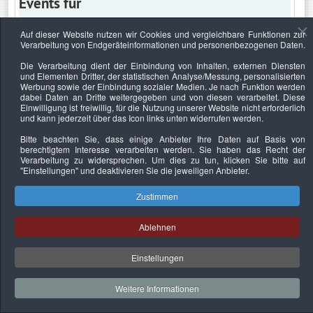
Events für
Auf dieser Website nutzen wir Cookies und vergleichbare Funktionen zur
Verarbeitung von Endgeräteinformationen und personenbezogenen Daten.
Donnerstag, 22. Mai 2025
Die Verarbeitung dient der Einbindung von Inhalten, externen Diensten
und Elementen Dritter, der statistischen Analyse/Messung, personalisierten
Keine Termine
Werbung sowie der Einbindung sozialer Medien. Je nach Funktion werden
dabei Daten an Dritte weitergegeben und von diesen verarbeitet. Diese
Einwilligung ist freiwillig, für die Nutzung unserer Website nicht erforderlich
und kann jederzeit über das Icon links unten widerrufen werden.
Bitte beachten Sie, dass einige Anbieter Ihre Daten auf Basis von
Datenschutzerklärung
Urheberrechtsnachweise
Nachhaltigkeit
berechtigtem Interesse verarbeiten werden. Sie haben das Recht der
Verarbeitung zu widersprechen. Um dies zu tun, klicken Sie bitte auf
Copyright © 2026. Bundesverband Deutscher
"Einstellungen"
und deaktivieren Sie die jeweiligen Anbieter.
Sachverständiger und Fachgutachter e.V..
Zustimmen
Ablehnen
Einstellungen
Weitere Informationen