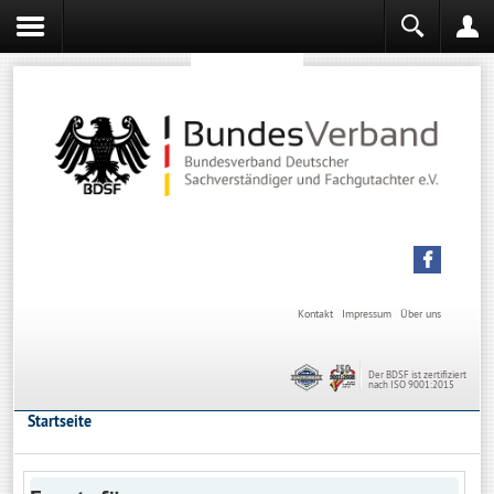
Sachverständiger werden
Sachverständiger Ausbildung
Kontakt
Impressum
Über uns
Der BDSF ist zertifiziert
nach ISO 9001:2015
Startseite