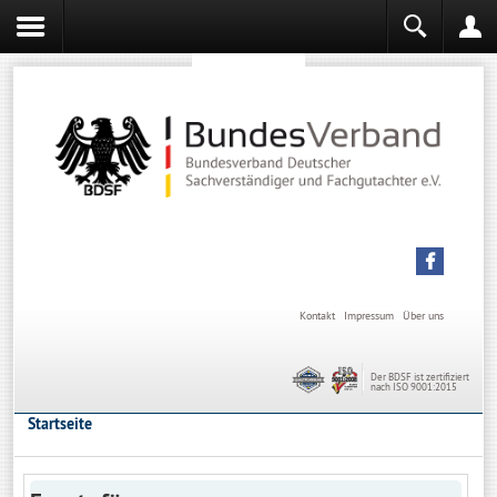
Sachverständiger werden
Sachverständiger Ausbildung
Kontakt
Impressum
Über uns
Der BDSF ist zertifiziert
nach ISO 9001:2015
Startseite