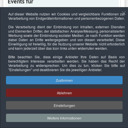
Events für
Auf dieser Website nutzen wir Cookies und vergleichbare Funktionen zur
Verarbeitung von Endgeräteinformationen und personenbezogenen Daten.
Montag, 19. Mai 2025
Die Verarbeitung dient der Einbindung von Inhalten, externen Diensten
und Elementen Dritter, der statistischen Analyse/Messung, personalisierten
Keine Termine
Werbung sowie der Einbindung sozialer Medien. Je nach Funktion werden
dabei Daten an Dritte weitergegeben und von diesen verarbeitet. Diese
Einwilligung ist freiwillig, für die Nutzung unserer Website nicht erforderlich
und kann jederzeit über das Icon links unten widerrufen werden.
Bitte beachten Sie, dass einige Anbieter Ihre Daten auf Basis von
Datenschutzerklärung
Urheberrechtsnachweise
Nachhaltigkeit
berechtigtem Interesse verarbeiten werden. Sie haben das Recht der
Verarbeitung zu widersprechen. Um dies zu tun, klicken Sie bitte auf
Copyright © 2026. Bundesverband Deutscher
"Einstellungen"
und deaktivieren Sie die jeweiligen Anbieter.
Sachverständiger und Fachgutachter e.V..
Zustimmen
Ablehnen
Einstellungen
Weitere Informationen