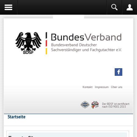
Sachverständiger werden
Sachverständiger Ausbildung
Kontakt
Impressum
Über uns
Der BDSF ist zertifiziert
nach ISO 9001:2015
Startseite