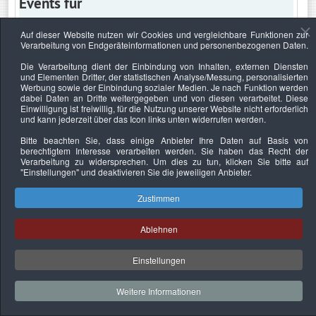
Events für
Auf dieser Website nutzen wir Cookies und vergleichbare Funktionen zur
Verarbeitung von Endgeräteinformationen und personenbezogenen Daten.
Donnerstag, 17. April 2025
Die Verarbeitung dient der Einbindung von Inhalten, externen Diensten
und Elementen Dritter, der statistischen Analyse/Messung, personalisierten
Keine Termine
Werbung sowie der Einbindung sozialer Medien. Je nach Funktion werden
dabei Daten an Dritte weitergegeben und von diesen verarbeitet. Diese
Einwilligung ist freiwillig, für die Nutzung unserer Website nicht erforderlich
und kann jederzeit über das Icon links unten widerrufen werden.
Bitte beachten Sie, dass einige Anbieter Ihre Daten auf Basis von
Datenschutzerklärung
Urheberrechtsnachweise
Nachhaltigkeit
berechtigtem Interesse verarbeiten werden. Sie haben das Recht der
Verarbeitung zu widersprechen. Um dies zu tun, klicken Sie bitte auf
Copyright © 2026. Bundesverband Deutscher
"Einstellungen"
und deaktivieren Sie die jeweiligen Anbieter.
Sachverständiger und Fachgutachter e.V..
Zustimmen
Ablehnen
Einstellungen
Weitere Informationen