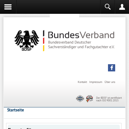
Sachverständiger werden
Sachverständiger Ausbildung
Kontakt
Impressum
Über uns
Der BDSF ist zertifiziert
nach ISO 9001:2015
Startseite