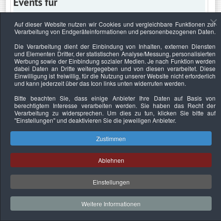
Events für
Auf dieser Website nutzen wir Cookies und vergleichbare Funktionen zur
Verarbeitung von Endgeräteinformationen und personenbezogenen Daten.
Sonntag, 13. April 2025
Die Verarbeitung dient der Einbindung von Inhalten, externen Diensten
und Elementen Dritter, der statistischen Analyse/Messung, personalisierten
Keine Termine
Werbung sowie der Einbindung sozialer Medien. Je nach Funktion werden
dabei Daten an Dritte weitergegeben und von diesen verarbeitet. Diese
Einwilligung ist freiwillig, für die Nutzung unserer Website nicht erforderlich
und kann jederzeit über das Icon links unten widerrufen werden.
Bitte beachten Sie, dass einige Anbieter Ihre Daten auf Basis von
Datenschutzerklärung
Urheberrechtsnachweise
Nachhaltigkeit
berechtigtem Interesse verarbeiten werden. Sie haben das Recht der
Verarbeitung zu widersprechen. Um dies zu tun, klicken Sie bitte auf
Copyright © 2026. Bundesverband Deutscher
"Einstellungen"
und deaktivieren Sie die jeweiligen Anbieter.
Sachverständiger und Fachgutachter e.V..
Zustimmen
Ablehnen
Einstellungen
Weitere Informationen