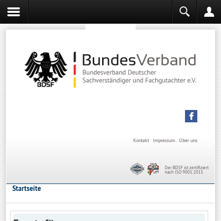
Sachverständiger werden
Sachverständiger Ausbildung
Kontakt
Impressum
Über uns
Der BDSF ist zertifiziert
nach ISO 9001:2015
Startseite