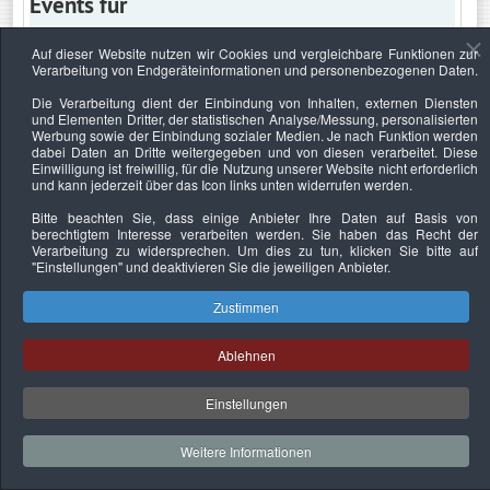
Events für
Auf dieser Website nutzen wir Cookies und vergleichbare Funktionen zur
Verarbeitung von Endgeräteinformationen und personenbezogenen Daten.
Sonntag, 23. März 2025
Die Verarbeitung dient der Einbindung von Inhalten, externen Diensten
und Elementen Dritter, der statistischen Analyse/Messung, personalisierten
Keine Termine
Werbung sowie der Einbindung sozialer Medien. Je nach Funktion werden
dabei Daten an Dritte weitergegeben und von diesen verarbeitet. Diese
Einwilligung ist freiwillig, für die Nutzung unserer Website nicht erforderlich
und kann jederzeit über das Icon links unten widerrufen werden.
Bitte beachten Sie, dass einige Anbieter Ihre Daten auf Basis von
Datenschutzerklärung
Urheberrechtsnachweise
Nachhaltigkeit
berechtigtem Interesse verarbeiten werden. Sie haben das Recht der
Verarbeitung zu widersprechen. Um dies zu tun, klicken Sie bitte auf
Copyright © 2026. Bundesverband Deutscher
"Einstellungen"
und deaktivieren Sie die jeweiligen Anbieter.
Sachverständiger und Fachgutachter e.V..
Zustimmen
Ablehnen
Einstellungen
Weitere Informationen