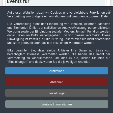
Events für
Auf dieser Website nutzen wir Cookies und vergleichbare Funktionen zur
Verarbeitung von Endgeräteinformationen und personenbezogenen Daten.
Donnerstag, 6. Februar 2025
Die Verarbeitung dient der Einbindung von Inhalten, externen Diensten
und Elementen Dritter, der statistischen Analyse/Messung, personalisierten
Keine Termine
Werbung sowie der Einbindung sozialer Medien. Je nach Funktion werden
dabei Daten an Dritte weitergegeben und von diesen verarbeitet. Diese
Einwilligung ist freiwillig, für die Nutzung unserer Website nicht erforderlich
und kann jederzeit über das Icon links unten widerrufen werden.
Bitte beachten Sie, dass einige Anbieter Ihre Daten auf Basis von
Datenschutzerklärung
Urheberrechtsnachweise
Nachhaltigkeit
berechtigtem Interesse verarbeiten werden. Sie haben das Recht der
Verarbeitung zu widersprechen. Um dies zu tun, klicken Sie bitte auf
Copyright © 2026. Bundesverband Deutscher
"Einstellungen"
und deaktivieren Sie die jeweiligen Anbieter.
Sachverständiger und Fachgutachter e.V..
Zustimmen
Ablehnen
Einstellungen
Weitere Informationen