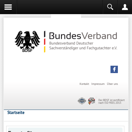
Sachverständiger werden
Sachverständiger Ausbildung
Kontakt
Impressum
Über uns
Der BDSF ist zertifiziert
nach ISO 9001:2015
Startseite