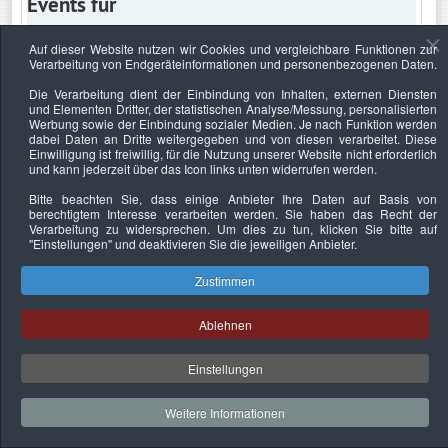
Events für
Auf dieser Website nutzen wir Cookies und vergleichbare Funktionen zur
Verarbeitung von Endgeräteinformationen und personenbezogenen Daten.
Dienstag, 25. Februar 2025
Die Verarbeitung dient der Einbindung von Inhalten, externen Diensten
und Elementen Dritter, der statistischen Analyse/Messung, personalisierten
Keine Termine
Werbung sowie der Einbindung sozialer Medien. Je nach Funktion werden
dabei Daten an Dritte weitergegeben und von diesen verarbeitet. Diese
Einwilligung ist freiwillig, für die Nutzung unserer Website nicht erforderlich
und kann jederzeit über das Icon links unten widerrufen werden.
Bitte beachten Sie, dass einige Anbieter Ihre Daten auf Basis von
Datenschutzerklärung
Urheberrechtsnachweise
Nachhaltigkeit
berechtigtem Interesse verarbeiten werden. Sie haben das Recht der
Verarbeitung zu widersprechen. Um dies zu tun, klicken Sie bitte auf
Copyright © 2026. Bundesverband Deutscher
"Einstellungen"
und deaktivieren Sie die jeweiligen Anbieter.
Sachverständiger und Fachgutachter e.V..
Zustimmen
Ablehnen
Einstellungen
Weitere Informationen