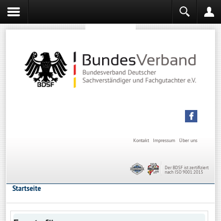
Sachverständiger werden
Sachverständiger Ausbildung
Kontakt
Impressum
Über uns
Der BDSF ist zertifiziert
nach ISO 9001:2015
Startseite