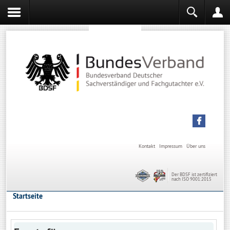
Sachverständiger werden
Sachverständiger Ausbildung
Kontakt
Impressum
Über uns
Der BDSF ist zertifiziert
nach ISO 9001:2015
Startseite