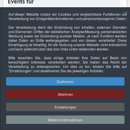
Events für
Auf dieser Website nutzen wir Cookies und vergleichbare Funktionen zur
Verarbeitung von Endgeräteinformationen und personenbezogenen Daten.
Samstag, 22. Februar 2025
Die Verarbeitung dient der Einbindung von Inhalten, externen Diensten
und Elementen Dritter, der statistischen Analyse/Messung, personalisierten
Keine Termine
Werbung sowie der Einbindung sozialer Medien. Je nach Funktion werden
dabei Daten an Dritte weitergegeben und von diesen verarbeitet. Diese
Einwilligung ist freiwillig, für die Nutzung unserer Website nicht erforderlich
und kann jederzeit über das Icon links unten widerrufen werden.
Bitte beachten Sie, dass einige Anbieter Ihre Daten auf Basis von
Datenschutzerklärung
Urheberrechtsnachweise
Nachhaltigkeit
berechtigtem Interesse verarbeiten werden. Sie haben das Recht der
Verarbeitung zu widersprechen. Um dies zu tun, klicken Sie bitte auf
Copyright © 2026. Bundesverband Deutscher
"Einstellungen"
und deaktivieren Sie die jeweiligen Anbieter.
Sachverständiger und Fachgutachter e.V..
Zustimmen
Ablehnen
Einstellungen
Weitere Informationen