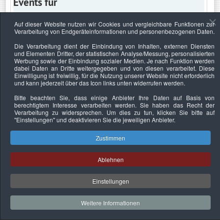
Events für
Auf dieser Website nutzen wir Cookies und vergleichbare Funktionen zur
Verarbeitung von Endgeräteinformationen und personenbezogenen Daten.
Donnerstag, 20. Februar 2025
Die Verarbeitung dient der Einbindung von Inhalten, externen Diensten
und Elementen Dritter, der statistischen Analyse/Messung, personalisierten
Keine Termine
Werbung sowie der Einbindung sozialer Medien. Je nach Funktion werden
dabei Daten an Dritte weitergegeben und von diesen verarbeitet. Diese
Einwilligung ist freiwillig, für die Nutzung unserer Website nicht erforderlich
und kann jederzeit über das Icon links unten widerrufen werden.
Bitte beachten Sie, dass einige Anbieter Ihre Daten auf Basis von
Datenschutzerklärung
Urheberrechtsnachweise
Nachhaltigkeit
berechtigtem Interesse verarbeiten werden. Sie haben das Recht der
Verarbeitung zu widersprechen. Um dies zu tun, klicken Sie bitte auf
Copyright © 2026. Bundesverband Deutscher
"Einstellungen"
und deaktivieren Sie die jeweiligen Anbieter.
Sachverständiger und Fachgutachter e.V..
Zustimmen
Ablehnen
Einstellungen
Weitere Informationen