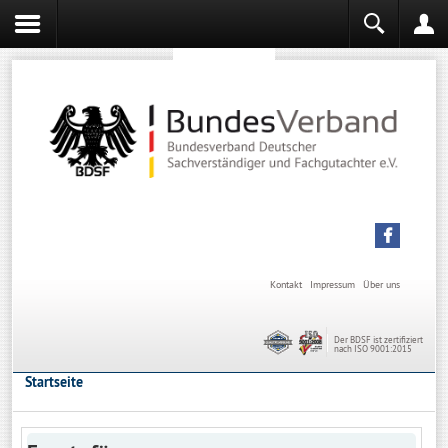
Sachverständiger werden
Sachverständiger Ausbildung
Kontakt
Impressum
Über uns
Der BDSF ist zertifiziert
nach ISO 9001:2015
Startseite