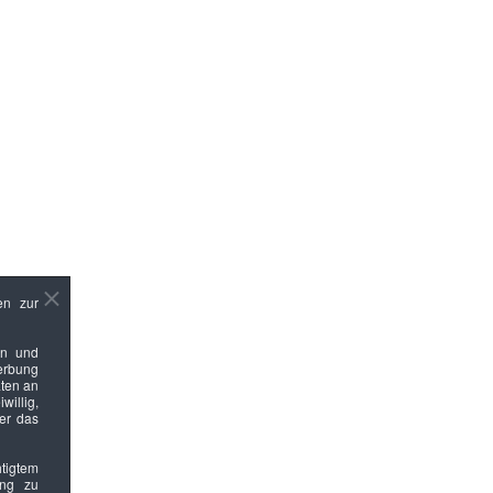
en zur
en und
Werbung
ten an
willig,
ber das
htigtem
ung zu