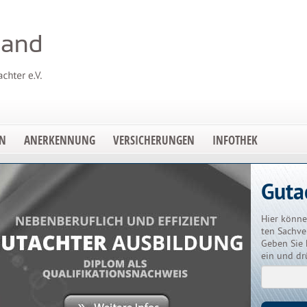
EN
ANERKENNUNG
VERSICHERUNGEN
INFOTHEK
Guta
Hier könne
ten Sachve
Geben Sie 
ein und dr