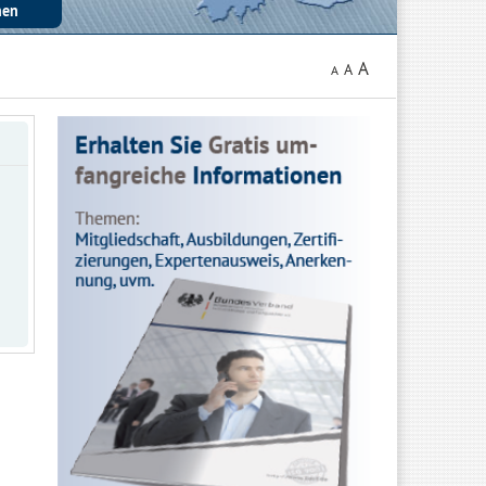
A
A
A