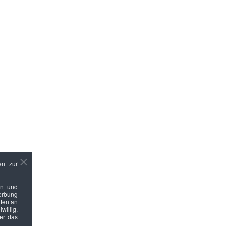
en zur
en und
Werbung
ten an
willig,
ber das