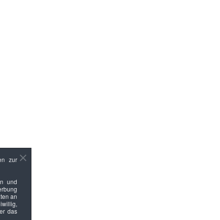
en zur
en und
Werbung
ten an
willig,
ber das