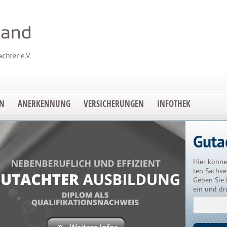
EN
ANERKENNUNG
VERSICHERUNGEN
INFOTHEK
Guta
Hier könne
ten Sachve
Geben Sie 
ein und dr