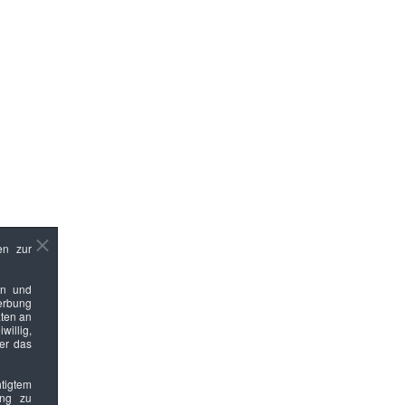
en zur
en und
Werbung
ten an
willig,
ber das
htigtem
ung zu