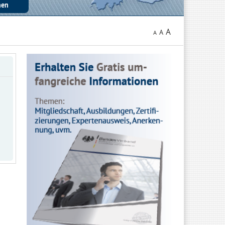
A
A
A