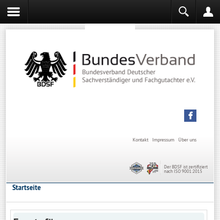
Sachverständiger werden
Sachverständiger Ausbildung
Kontakt
Impressum
Über uns
Der BDSF ist zertifiziert
nach ISO 9001:2015
Startseite