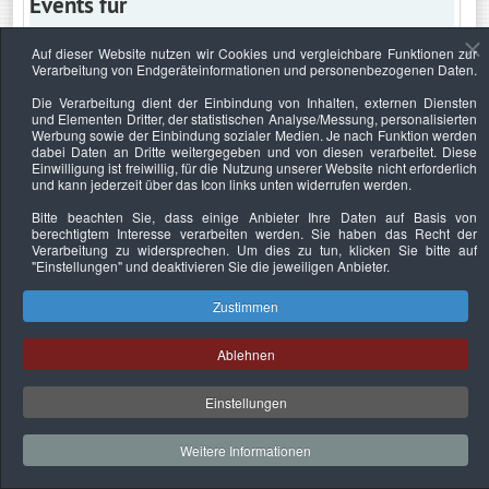
Events für
Auf dieser Website nutzen wir Cookies und vergleichbare Funktionen zur
Verarbeitung von Endgeräteinformationen und personenbezogenen Daten.
Dienstag, 7. Oktober 2025
Die Verarbeitung dient der Einbindung von Inhalten, externen Diensten
und Elementen Dritter, der statistischen Analyse/Messung, personalisierten
Keine Termine
Werbung sowie der Einbindung sozialer Medien. Je nach Funktion werden
dabei Daten an Dritte weitergegeben und von diesen verarbeitet. Diese
Einwilligung ist freiwillig, für die Nutzung unserer Website nicht erforderlich
und kann jederzeit über das Icon links unten widerrufen werden.
Bitte beachten Sie, dass einige Anbieter Ihre Daten auf Basis von
Datenschutzerklärung
Urheberrechtsnachweise
Nachhaltigkeit
berechtigtem Interesse verarbeiten werden. Sie haben das Recht der
Verarbeitung zu widersprechen. Um dies zu tun, klicken Sie bitte auf
Copyright © 2026. Bundesverband Deutscher
"Einstellungen"
und deaktivieren Sie die jeweiligen Anbieter.
Sachverständiger und Fachgutachter e.V..
Zustimmen
Ablehnen
Einstellungen
Weitere Informationen