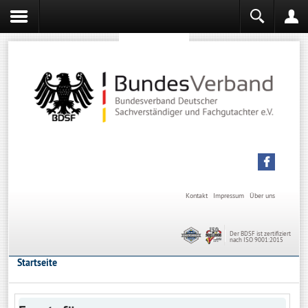
Sachverständiger werden
Sachverständiger Ausbildung
Kontakt
Impressum
Über uns
Der BDSF ist zertifiziert
nach ISO 9001:2015
Startseite