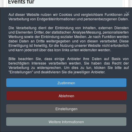
Events für
Auf dieser Website nutzen wir Cookies und vergleichbare Funktionen zur
Verarbeitung von Endgeräteinformationen und personenbezogenen Daten.
Sonntag, 5. Januar 2025
Die Verarbeitung dient der Einbindung von Inhalten, externen Diensten
und Elementen Dritter, der statistischen Analyse/Messung, personalisierten
Keine Termine
Werbung sowie der Einbindung sozialer Medien. Je nach Funktion werden
dabei Daten an Dritte weitergegeben und von diesen verarbeitet. Diese
Einwilligung ist freiwillig, für die Nutzung unserer Website nicht erforderlich
und kann jederzeit über das Icon links unten widerrufen werden.
Bitte beachten Sie, dass einige Anbieter Ihre Daten auf Basis von
Datenschutzerklärung
Urheberrechtsnachweise
Nachhaltigkeit
berechtigtem Interesse verarbeiten werden. Sie haben das Recht der
Verarbeitung zu widersprechen. Um dies zu tun, klicken Sie bitte auf
Copyright © 2026. Bundesverband Deutscher
"Einstellungen"
und deaktivieren Sie die jeweiligen Anbieter.
Sachverständiger und Fachgutachter e.V..
Zustimmen
Ablehnen
Einstellungen
Weitere Informationen