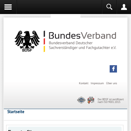
Sachverständiger werden
Sachverständiger Ausbildung
Kontakt
Impressum
Über uns
Der BDSF ist zertifiziert
nach ISO 9001:2015
Startseite