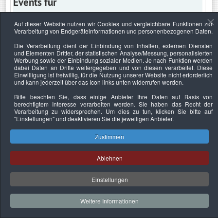
Events für
Auf dieser Website nutzen wir Cookies und vergleichbare Funktionen zur
Verarbeitung von Endgeräteinformationen und personenbezogenen Daten.
Sonntag, 1. September 2024
Die Verarbeitung dient der Einbindung von Inhalten, externen Diensten
und Elementen Dritter, der statistischen Analyse/Messung, personalisierten
Keine Termine
Werbung sowie der Einbindung sozialer Medien. Je nach Funktion werden
dabei Daten an Dritte weitergegeben und von diesen verarbeitet. Diese
Einwilligung ist freiwillig, für die Nutzung unserer Website nicht erforderlich
und kann jederzeit über das Icon links unten widerrufen werden.
Bitte beachten Sie, dass einige Anbieter Ihre Daten auf Basis von
Datenschutzerklärung
Urheberrechtsnachweise
Nachhaltigkeit
berechtigtem Interesse verarbeiten werden. Sie haben das Recht der
Verarbeitung zu widersprechen. Um dies zu tun, klicken Sie bitte auf
Copyright © 2026. Bundesverband Deutscher
"Einstellungen"
und deaktivieren Sie die jeweiligen Anbieter.
Sachverständiger und Fachgutachter e.V..
Zustimmen
Ablehnen
Einstellungen
Weitere Informationen