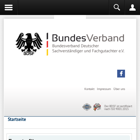
Sachverständiger werden
Sachverständiger Ausbildung
Kontakt
Impressum
Über uns
Der BDSF ist zertifiziert
nach ISO 9001:2015
Startseite