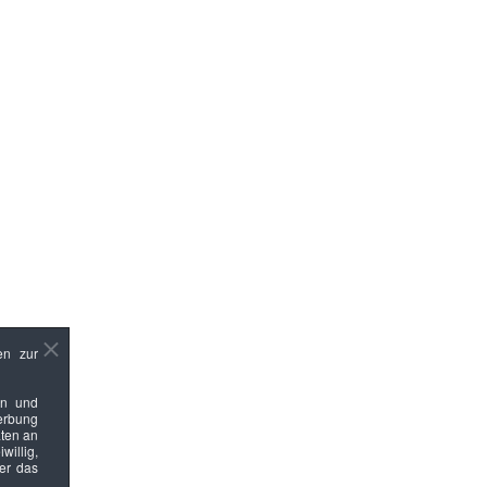
en zur
en und
Werbung
ten an
willig,
ber das