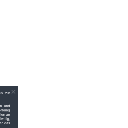
en zur
en und
Werbung
ten an
willig,
ber das