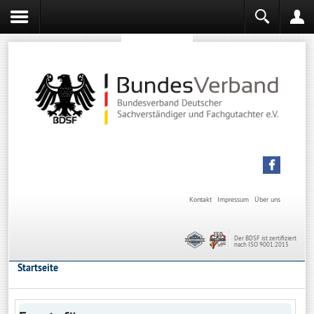
Sachverständiger werden
Sachverständiger Ausbildung
Kontakt
Impressum
Über uns
Der BDSF ist zertifiziert
nach ISO 9001:2015
Startseite