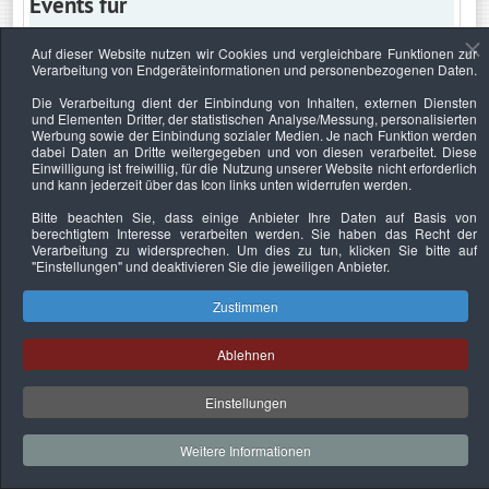
Events für
Auf dieser Website nutzen wir Cookies und vergleichbare Funktionen zur
Verarbeitung von Endgeräteinformationen und personenbezogenen Daten.
Samstag, 17. August 2024
Die Verarbeitung dient der Einbindung von Inhalten, externen Diensten
und Elementen Dritter, der statistischen Analyse/Messung, personalisierten
Keine Termine
Werbung sowie der Einbindung sozialer Medien. Je nach Funktion werden
dabei Daten an Dritte weitergegeben und von diesen verarbeitet. Diese
Einwilligung ist freiwillig, für die Nutzung unserer Website nicht erforderlich
und kann jederzeit über das Icon links unten widerrufen werden.
Bitte beachten Sie, dass einige Anbieter Ihre Daten auf Basis von
Datenschutzerklärung
Urheberrechtsnachweise
Nachhaltigkeit
berechtigtem Interesse verarbeiten werden. Sie haben das Recht der
Verarbeitung zu widersprechen. Um dies zu tun, klicken Sie bitte auf
Copyright © 2026. Bundesverband Deutscher
"Einstellungen"
und deaktivieren Sie die jeweiligen Anbieter.
Sachverständiger und Fachgutachter e.V..
Zustimmen
Ablehnen
Einstellungen
Weitere Informationen