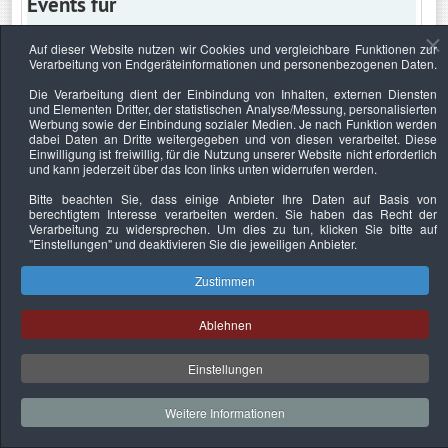
Events für
Auf dieser Website nutzen wir Cookies und vergleichbare Funktionen zur
Verarbeitung von Endgeräteinformationen und personenbezogenen Daten.
Donnerstag, 1. August 2024
Die Verarbeitung dient der Einbindung von Inhalten, externen Diensten
und Elementen Dritter, der statistischen Analyse/Messung, personalisierten
Keine Termine
Werbung sowie der Einbindung sozialer Medien. Je nach Funktion werden
dabei Daten an Dritte weitergegeben und von diesen verarbeitet. Diese
Einwilligung ist freiwillig, für die Nutzung unserer Website nicht erforderlich
und kann jederzeit über das Icon links unten widerrufen werden.
Bitte beachten Sie, dass einige Anbieter Ihre Daten auf Basis von
Datenschutzerklärung
Urheberrechtsnachweise
Nachhaltigkeit
berechtigtem Interesse verarbeiten werden. Sie haben das Recht der
Verarbeitung zu widersprechen. Um dies zu tun, klicken Sie bitte auf
Copyright © 2026. Bundesverband Deutscher
"Einstellungen"
und deaktivieren Sie die jeweiligen Anbieter.
Sachverständiger und Fachgutachter e.V..
Zustimmen
Ablehnen
Einstellungen
Weitere Informationen