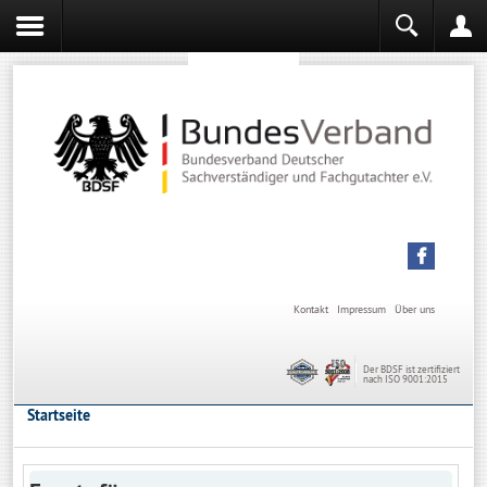
Sachverständiger werden
Sachverständiger Ausbildung
Kontakt
Impressum
Über uns
Der BDSF ist zertifiziert
nach ISO 9001:2015
Startseite