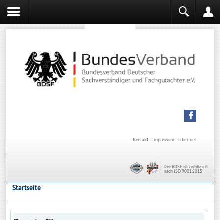
Sachverständiger werden
Sachverständiger Ausbildung
Kontakt
Impressum
Über uns
Der BDSF ist zertifiziert
nach ISO 9001:2015
Startseite