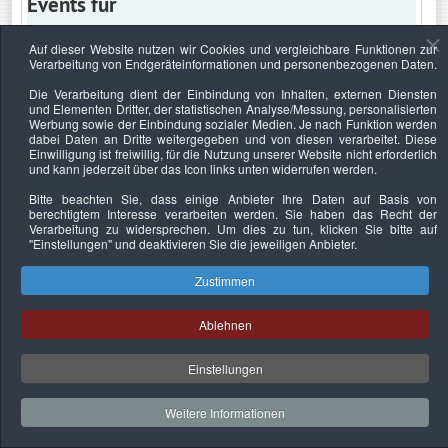
Events für
Auf dieser Website nutzen wir Cookies und vergleichbare Funktionen zur
Verarbeitung von Endgeräteinformationen und personenbezogenen Daten.
Samstag, 6. Juli 2024
Die Verarbeitung dient der Einbindung von Inhalten, externen Diensten
und Elementen Dritter, der statistischen Analyse/Messung, personalisierten
Keine Termine
Werbung sowie der Einbindung sozialer Medien. Je nach Funktion werden
dabei Daten an Dritte weitergegeben und von diesen verarbeitet. Diese
Einwilligung ist freiwillig, für die Nutzung unserer Website nicht erforderlich
und kann jederzeit über das Icon links unten widerrufen werden.
Bitte beachten Sie, dass einige Anbieter Ihre Daten auf Basis von
Datenschutzerklärung
Urheberrechtsnachweise
Nachhaltigkeit
berechtigtem Interesse verarbeiten werden. Sie haben das Recht der
Verarbeitung zu widersprechen. Um dies zu tun, klicken Sie bitte auf
Copyright © 2026. Bundesverband Deutscher
"Einstellungen"
und deaktivieren Sie die jeweiligen Anbieter.
Sachverständiger und Fachgutachter e.V..
Zustimmen
Ablehnen
Einstellungen
Weitere Informationen