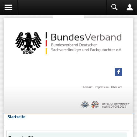
Sachverständiger werden
Sachverständiger Ausbildung
Kontakt
Impressum
Über uns
Der BDSF ist zertifiziert
nach ISO 9001:2015
Startseite