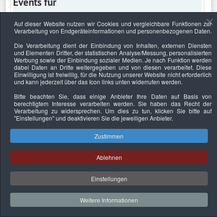
Events für
Auf dieser Website nutzen wir Cookies und vergleichbare Funktionen zur
Verarbeitung von Endgeräteinformationen und personenbezogenen Daten.
Samstag, 6. Juli 2024
Die Verarbeitung dient der Einbindung von Inhalten, externen Diensten
und Elementen Dritter, der statistischen Analyse/Messung, personalisierten
Keine Termine
Werbung sowie der Einbindung sozialer Medien. Je nach Funktion werden
dabei Daten an Dritte weitergegeben und von diesen verarbeitet. Diese
Einwilligung ist freiwillig, für die Nutzung unserer Website nicht erforderlich
und kann jederzeit über das Icon links unten widerrufen werden.
Bitte beachten Sie, dass einige Anbieter Ihre Daten auf Basis von
Datenschutzerklärung
Urheberrechtsnachweise
Nachhaltigkeit
berechtigtem Interesse verarbeiten werden. Sie haben das Recht der
Verarbeitung zu widersprechen. Um dies zu tun, klicken Sie bitte auf
Copyright © 2026. Bundesverband Deutscher
"Einstellungen"
und deaktivieren Sie die jeweiligen Anbieter.
Sachverständiger und Fachgutachter e.V..
Zustimmen
Ablehnen
Einstellungen
Weitere Informationen